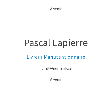
À venir
Pascal Lapierre
Livreur Manutentionnaire
pl@numerik.ca
À venir