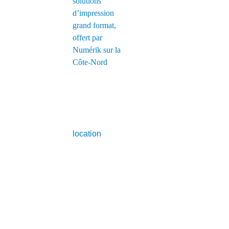
Nous avons acquis depuis longtemps une s
l’impression de plans et de documents gran
conseillers analysera vos besoins et vous 
convient le mieux à votre organisation. Si 
location
, nous vous offrons en plus notre s
et de réparation 24 heures par jour, 7 jour
frais supplémentaires!