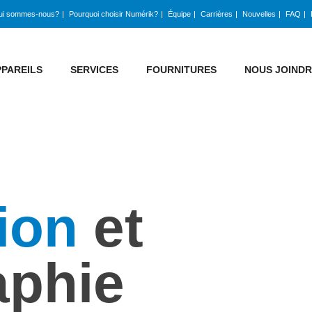
ui sommes-nous?
Pourquoi choisir Numérik?
Équipe
Carrières
Nouvelles
FAQ
PPAREILS
SERVICES
FOURNITURES
NOUS JOIND
ion
et
aphie