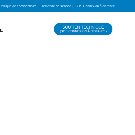
Politique de confidentialité
Demande de service
SOS Connexion à distance
SOUTIEN TECHNIQUE
RE
(SOS CONNEXION À DISTANCE)