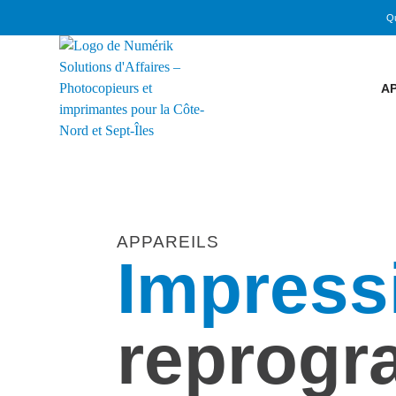
Q
A
APPAREILS
Impress
reprogr