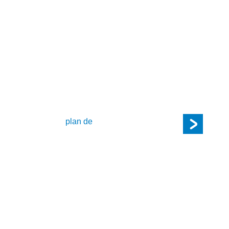
olide expertise dans
d format. Notre équipe de
recommandera l’appareil qui
vous optez pour un
plan de
DEMAN
ervice impeccable de soutien
s par semaine, sans aucuns