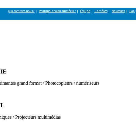
Qui sommes-nous?
Pourquoi choisir Numérik?
Équipe
Carrières
Nouvelles
FAQ
IE
rimantes grand format / Photocopieurs / numériseurs
IL
niques / Projecteurs multimédias